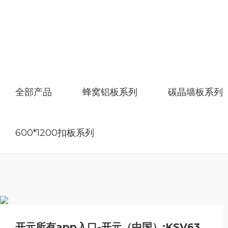
全部产品
蜂窝铝板系列
碳晶墙板系列
600*1200扣板系列
开元所有app入口-开元（中国）:
KSV63005 月鸣风清