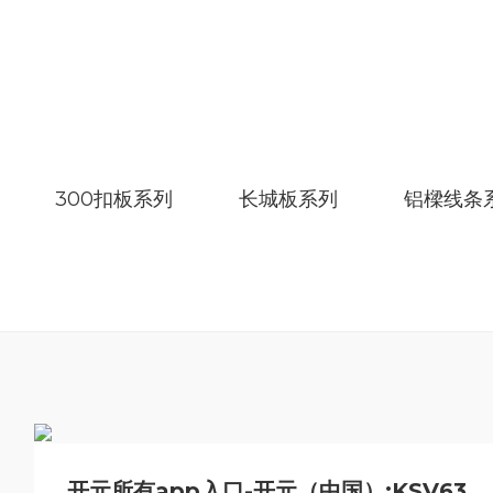
300扣板系列
长城板系列
铝樑线条
开元所有app入口-开元（中国）:
KSV63004 玉海仁声