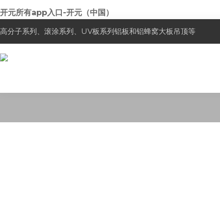
开元所有app入口-开元（中国）
高分子系列、滚涂系列、UV板系列铝板和铝蜂窝大板吊顶等
主要生产滚涂系